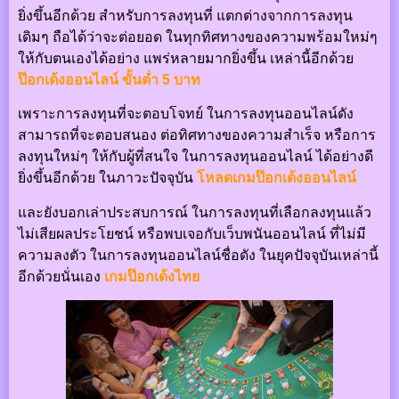
ยิ่งขึ้นอีกด้วย สำหรับการลงทุนที่ แตกต่างจากการลงทุน
เดิมๆ ถือได้ว่าจะต่อยอด ในทุกทิศทางของความพร้อมใหม่ๆ
ให้กับตนเองได้อย่าง แพร่หลายมากยิ่งขึ้น เหล่านี้อีกด้วย
ป๊อกเด้งออนไลน์ ขั้นต่ำ 5 บาท
เพราะการลงทุนที่จะตอบโจทย์ ในการลงทุนออนไลน์ดัง
สามารถที่จะตอบสนอง ต่อทิศทางของความสำเร็จ หรือการ
ลงทุนใหม่ๆ ให้กับผู้ที่สนใจ ในการลงทุนออนไลน์ ได้อย่างดี
ยิ่งขึ้นอีกด้วย ในภาวะปัจจุบัน
โหลดเกมป๊อกเด้งออนไลน์
และยังบอกเล่าประสบการณ์ ในการลงทุนที่เลือกลงทุนแล้ว
ไม่เสียผลประโยชน์ หรือพบเจอกับเว็บพนันออนไลน์ ที่ไม่มี
ความลงตัว ในการลงทุนออนไลน์ชื่อดัง ในยุคปัจจุบันเหล่านี้
อีกด้วยนั่นเอง
เกมป๊อกเด้งไทย