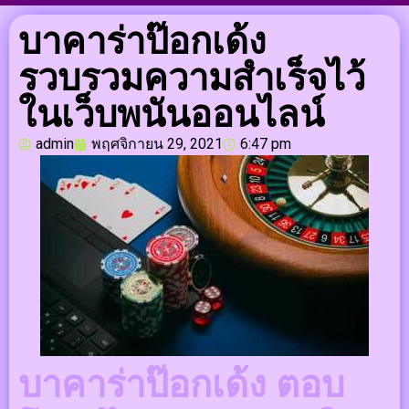
บาคาร่าป๊อกเด้ง
รวบรวมความสำเร็จไว้
ในเว็บพนันออนไลน์
admin
พฤศจิกายน 29, 2021
6:47 pm
บาคาร่าป๊อกเด้ง
ตอบ