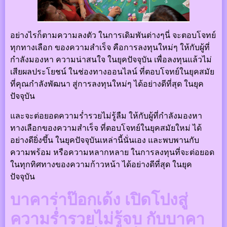
อย่างไรก็ตามความลงตัว ในการเดิมพันต่างๆนี่ จะตอบโจทย์
ทุกทางเลือก ของความสำเร็จ คือการลงทุนใหม่ๆ ให้กับผู้ที่
กำลังมองหา ความน่าสนใจ ในยุคปัจจุบัน เพื่อลงทุนแล้วไม่
เสียผลประโยชน์ ในช่องทางออนไลน์ ที่ตอบโจทย์ในยุคสมัย
ที่คุณกำลังพัฒนา สู่การลงทุนใหม่ๆ ได้อย่างดีที่สุด ในยุค
ปัจจุบัน
และจะต่อยอดความร่ำรวยไม่รู้ลืม ให้กับผู้ที่กำลังมองหา
ทางเลือกของความสำเร็จ ที่ตอบโจทย์ในยุคสมัยใหม่ ได้
อย่างดียิ่งขึ้น ในยุคปัจจุบันเหล่านี้นั่นเอง และพบพานกับ
ความพร้อม หรือความหลากหลาย ในการลงทุนที่จะต่อยอด
ในทุกทิศทางของความก้าวหน้า ได้อย่างดีที่สุด ในยุค
ปัจจุบัน
บาคาร่าป๊อกเด้ง
เปิดโปงสู่
ความร่ำรวยไม่รู้จบ กับบาคา