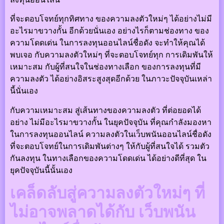
ที่จะตอบโจทย์ทุกทิศทาง ของความลงตัวใหม่ๆ ได้อย่างไม่มี
อะไรมาขวางกั้น อีกด้วยนั่นเอง อย่างไรก็ตามช่องทาง ของ
ความโดดเด่น ในการลงทุนออนไลน์ชื่อดัง จะทำให้คุณได้
พบเจอ กับความลงตัวใหม่ๆ ที่จะตอบโจทย์ทุก การเดิมพันให้
เหมาะสม กับผู้ที่สนใจในช่องทางเลือก ของการลงทุนที่มี
ความลงตัว ได้อย่างอิสระสูงสุดอีกด้วย ในภาวะปัจจุบันเหล่า
นี้นั่นเอง
กับความเหมาะสม สู่เส้นทางของความลงตัว ที่ต่อยอดได้
อย่าง ไม่มีอะไรมาขวางกั้น ในยุคปัจจุบัน ที่คุณกำลังมองหา
ในการลงทุนออนไลน์
ความลงตัวในเว็บพนันออนไลน์ชื่อดัง
ที่จะตอบโจทย์ในการเดิมพันต่างๆ ให้กับผู้ที่สนใจได้ รวมตัว
กันลงทุน ในทางเลือกของความโดดเด่น ได้อย่างดีที่สุด ใน
ยุคปัจจุบันนี้นั้นเอง
เคล็ดลับสู่ความลงตัวใหม่ๆ ที่
ไม่อาจพลาดได้กับ เว็บพนัน