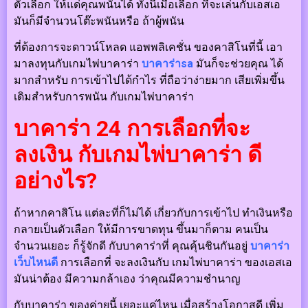
ตัวเลือก ให้แด่คุณพนันได้ ทั้งนี้เมื่อเลือก ที่จะเล่นกับเอสเอ
มันก็มีจำนวนโต๊ะพนันหรือ ถ้าผู้พนัน
ที่ต้องการจะดาวน์โหลด แอพพลิเคชั่น ของคาสิโนที่นี้ เอา
มาลงทุนกับเกมไพ่บาคาร่า
บาคาร่าsa
มันก็จะช่วยคุณ ได้
มากสำหรับ การเข้าไปได้กำไร ที่ถือว่าง่ายมาก เสียเพิ่มขึ้น
เดิมสำหรับการพนัน กับเกมไพ่บาคาร่า
บาคาร่า 24 การเลือกที่จะ
ลงเงิน กับเกมไพ่บาคาร่า ดี
อย่างไร?
ถ้าหากคาสิโน แต่ละที่ก็ไม่ได้ เกี่ยวกับการเข้าไป ทำเงินหรือ
กลายเป็นตัวเลือก ให้มีการขาดทุน ขึ้นมาก็ตาม คนเป็น
จำนวนเยอะ ก็รู้จักดี กับบาคาร่าที่ คุณคุ้นชินกันอยู่
บาคาร่า
เว็บไหนดี
การเลือกที่ จะลงเงินกับ เกมไพ่บาคาร่า ของเอสเอ
มันน่าต้อง มีความกล้าเอง ว่าคุณมีความชำนาญ
กับบาคาร่า ของค่ายนี้ เยอะแค่ไหน เมื่อสร้างโอกาสดี เพิ่ม