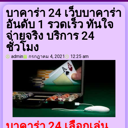
บาคาร่า 24 เว็บบาคาร่า
อันดับ 1 รวดเร็ว ทันใจ
จ่ายจริง บริการ 24
ชั่วโมง
admin
กรกฎาคม 4, 2021
12:25 am
บาคาร่า 24 เลือกเล่น