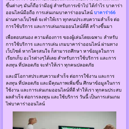
ขึ้นต่างๆ มันก็ถือว่ามีอยู่ สำหรับการเข้าไป ได้กำไร บาคาร่า
ออนไลน์มือถือ การเล่นเกมบาคาร่าออนไลน์
บาคาร่า66
ผ่านทางเว็บไซต์ จะทำให้เรา ทุกคนประสบความสำเร็จ ต่อ
การใช้บริการ และการเล่นเกมออนไลน์ที่ดี สร้างขึ้นมา
เพื่อตอบสนอง ความต้องการ ของผู้เล่นโดยเฉพาะ สำหรับ
การใช้บริการ และการเล่น เกมบาคาร่าออนไลน์ ผ่านทาง
เว็บไซต์ หากใครสนใจ ก็สามารถศึกษา หาข้อมูลในการ
เรียกเก็บ อะไรต่างๆได้เลย สำหรับการใช้บริการ และการ
ลงทุน ที่ปลอดภัย จะทำให้เรา ทุกคนปลอดภัย
และมีโอกาสประสบความสำเร็จ ต่อการใช้งาน และการ
ลงทุน ที่ปลอดภัย และมีคุณภาพเพิ่มขึ้น ศึกษาข้อมูลในการ
ใช้งาน และการเล่นเกมออนไลน์ที่ดี ทำให้เรา ทุกคนประสบ
ผลสำเร็จ ต่อการลงทุน และใช้บริการ วันนี้ เป็นการเล่นเกม
ไพ่บาคาร่าออนไลน์