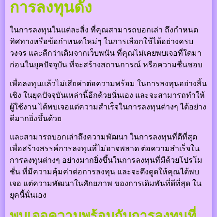
การลงทุนดัง
ในการลงทุนในแต่ละสิ่ง ที่คุณสามารถบอกเล่า ถึงกำหนด
ทิศทางหรือข้อกำหนดใหม่ๆ ในการเลือกใช้ได้อย่างครบ
วงจร และดีกว่าเดิมจากเว็บพนัน ที่คุณไม่เคยพบเจอที่ใดมา
ก่อนในยุคปัจจุบัน ที่จะสร้างสถานการณ์ หรือความชื่นชอบ
เพื่อลงทุนแล้วไม่เสียค่าต่อความพร้อม ในการลงทุนอย่างสิ้น
เชิง ในยุคปัจจุบันเหล่านี้อีกด้วยนั่นเอง และจะสามารถทำให้
ผู้ใช้งาน ได้พบเจอแต่ความสำเร็จในการลงทุนต่างๆ ได้อย่าง
ดีมากยิ่งขึ้นด้วย
และสามารถบอกเล่าถึงความพัฒนา ในการลงทุนที่ดีที่สุด
เพื่อสร้างสรรค์การลงทุนที่ไม่อาจพลาด ต่อความสำเร็จใน
การลงทุนต่างๆ อย่างมากยิ่งขึ้นในการลงทุนที่มีด้วยโปรโม
ชั่น ที่มีความคุ้มค่าต่อการลงทุน และจะดึงดูดให้คุณได้พบ
เจอ แต่ความพัฒนาในศักยภาพ ของการเดิมพันที่ดีที่สุด ใน
ยุคนี้นั่นเอง
พบเจอความพร้อมกับการลงทุนที่