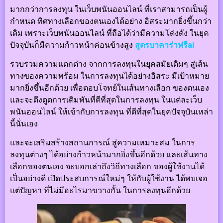
มากกว่าการลงทุน ในเว็บพนันออนไลน์ ที่เราสามารถเป็นผู้
กำหนด ทิศทางเลือกของตนเองได้อย่าง อิสระมากยิ่งขึ้นกว่า
เดิม เพราะเว็บพนันออนไลน์ ที่ถือได้ว่ามีความโด่งดัง ในยุค
ปัจจุบันก็มีความก้าวหน้าค่อนข้างสูง
สูตรบาคาร่าฟรีai
รวบรวมความแตกต่าง จากการลงทุนในยุคสมัยเดิมๆ สู่เส้น
ทางของความพร้อม ในการลงทุนได้อย่างอิสระ มีเป้าหมาย
มากยิ่งขึ้นอีกด้วย เพื่อตอบโจทย์ในเส้นทางเลือก ของตนเอง
และจะดึงดูดการเดิมพันที่ดีที่สุดในการลงทุน ในแต่ละเว็บ
พนันออนไลน์ ให้เข้ากับการลงทุน ที่ดีที่สุดในยุคปัจจุบันเหล่า
นี้นั่นเอง
และจะเสริมสร้างสถานการณ์ สู่ความเหมาะสม ในการ
ลงทุนต่างๆ ได้อย่างก้าวหน้ามากยิ่งขึ้นอีกด้วย และเส้นทาง
เลือกของตนเอง จะบอกเล่าถึงวิถีทางเลือก ของผู้ใช้งานได้
เป็นอย่างดี เปิดประสบการณ์ใหม่ๆ ให้กับผู้ใช้งาน ได้พบเจอ
แต่ปัญหา ที่ไม่มีอะไรมาขวางกั้น ในการลงทุนอีกด้วย