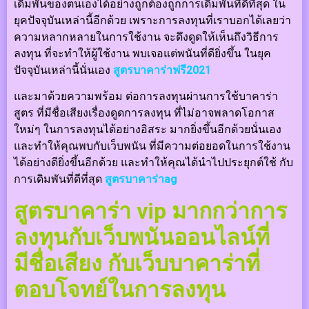
เดิมพันของตนเองได้อย่างถูกต้องถูกการเดิมพันที่ดีที่สุด ใน
ยุคปัจจุบันเหล่านี้อีกด้วย เพราะการลงทุนที่เราบอกได้เลยว่า
ความหลากหลายในการใช้งาน จะดึงดูดให้เห็นถึงวิธีการ
ลงทุน ที่จะทำให้ผู้ใช้งาน พบเจอแต่พนันที่ดียิ่งขึ้น ในยุค
ปัจจุบันเหล่านี้นั่นเอง
สูตรบาคาร่าฟรี2021
และมาด้วยความพร้อม ต่อการลงทุนผ่านการใช้บาคาร่า
สูตร ที่มีชื่อเสียงเรื่องดูดการลงทุน ที่ไม่อาจพลาดโอกาส
ใหม่ๆ ในการลงทุนได้อย่างอิสระ มากยิ่งขึ้นอีกด้วยนั่นเอง
และทำให้คุณพบกับเว็บพนัน ที่มีความต่อยอดในการใช้งาน
ได้อย่างดียิ่งขึ้นอีกด้วย และทำให้คุณได้นำไปประยุกต์ใช้ กับ
การเดิมพันที่ดีที่สุด
สูตรบาคาร่าag
สูตรบาคาร่า vip
มากกว่าการ
ลงทุนกับเว็บพนันออนไลน์ที่
มีชื่อเสียง กับเว็บบาคาร่าที่
ตอบโจทย์ในการลงทุน