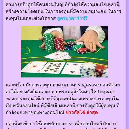
สามารถดึงดูดให้คนส่วนใหญ่ ที่กำลังให้ความสนใจเหล่านี้
สร้างความโดดเด่น ในการลงทุนที่มีความเหมาะสม ในการ
ลงทุนในแต่ละช่วงโอกาส
สูตรบาคาร่าฟรี
และพร้อมกับการลงทุน มาผ่านบาคาร่าสูตรแทงบอลที่ต่อย
อดได้อย่างยั่งยืน และความพร้อมสู่สิ่งใหม่ๆ ให้กับคุณค่า
ของการลงทุน ได้อย่างดีที่สุดแค่นั้นเองเพราะการลงทุนใน
เว็บพนันออนไลน์ ที่มีชื่อเสียงเหล่านี้ การดึงดูดให้ผู้ลงทุน ที่
กำลังมองหาช่องทางออนไลน์
ข่าวกัลโช่ ล่าสุด
กล้าที่จะเข้ามาใช้เว็บพนันบาคาร่า เพื่อตอบโจทย์ กับการ