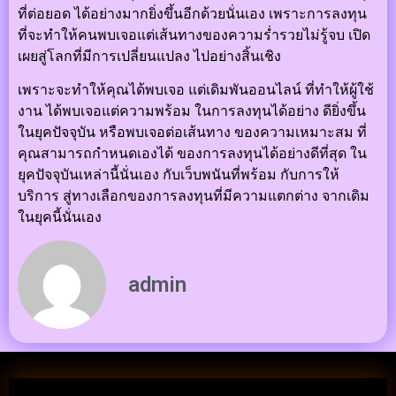
ที่ต่อยอด ได้อย่างมากยิ่งขึ้นอีกด้วยนั่นเอง เพราะการลงทุน
ที่จะทำให้คนพบเจอแต่เส้นทางของความร่ำรวยไม่รู้จบ เปิด
เผยสู่โลกที่มีการเปลี่ยนแปลง ไปอย่างสิ้นเชิง
เพราะจะทำให้คุณได้พบเจอ แต่เดิมพันออนไลน์ ที่ทำให้ผู้ใช้
งาน ได้พบเจอแต่ความพร้อม ในการลงทุนได้อย่าง ดียิ่งขึ้น
ในยุคปัจจุบัน หรือพบเจอต่อเส้นทาง ของความเหมาะสม ที่
คุณสามารถกำหนดเองได้ ของการลงทุนได้อย่างดีที่สุด ใน
ยุคปัจจุบันเหล่านี้นั่นเอง กับเว็บพนันที่พร้อม กับการให้
บริการ สู่ทางเลือกของการลงทุนที่มีความแตกต่าง จากเดิม
ในยุคนี้นั่นเอง
admin