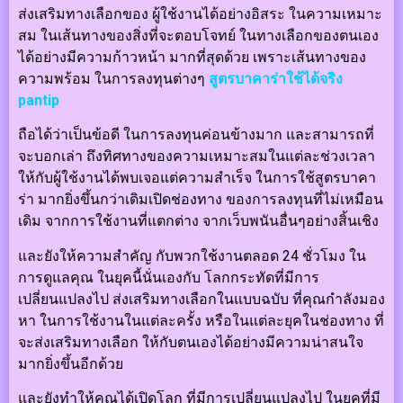
ส่งเสริมทางเลือกของ ผู้ใช้งานได้อย่างอิสระ ในความเหมาะ
สม ในเส้นทางของสิ่งที่จะตอบโจทย์ ในทางเลือกของตนเอง
ได้อย่างมีความก้าวหน้า มากที่สุดด้วย เพราะเส้นทางของ
ความพร้อม ในการลงทุนต่างๆ
สูตรบาคาร่าใช้ได้จริง
pantip
ถือได้ว่าเป็นข้อดี ในการลงทุนค่อนข้างมาก และสามารถที่
จะบอกเล่า ถึงทิศทางของความเหมาะสมในแต่ละช่วงเวลา
ให้กับผู้ใช้งานได้พบเจอแต่ความสำเร็จ ในการใช้สูตรบาคา
ร่า มากยิ่งขึ้นกว่าเดิมเปิดช่องทาง ของการลงทุนที่ไม่เหมือน
เดิม จากการใช้งานที่แตกต่าง จากเว็บพนันอื่นๆอย่างสิ้นเชิง
และยังให้ความสำคัญ กับพวกใช้งานตลอด 24 ชั่วโมง ใน
การดูแลคุณ ในยุคนี้นั่นเองกับ โลกกระทัดที่มีการ
เปลี่ยนแปลงไป ส่งเสริมทางเลือกในแบบฉบับ ที่คุณกำลังมอง
หา ในการใช้งานในแต่ละครั้ง หรือในแต่ละยุคในช่องทาง ที่
จะส่งเสริมทางเลือก ให้กับตนเองได้อย่างมีความน่าสนใจ
มากยิ่งขึ้นอีกด้วย
และยังทำให้คุณได้เปิดโลก ที่มีการเปลี่ยนแปลงไป ในยุคที่มี