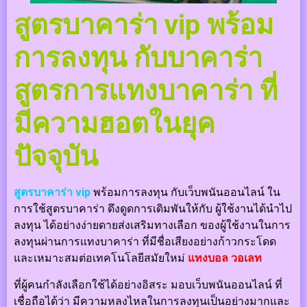
สูตรบาคาร่า vip
พร้อม
การลงทุน กับบาคาร่า
สูตรการแทงบาคาร่า ที่
มีความฮอตในยุค
ปัจจุบัน
สูตรบาคาร่า vip
พร้อมการลงทุน กับเว็บพนันออนไลน์ ใน
การใช้สูตรบาคาร่า ดึงดูดการเดิมพันให้กับ ผู้ใช้งานได้นำไป
ลงทุน ได้อย่างง่ายดายส่งเสริมทางเลือก ของผู้ใช้งานในการ
ลงทุนผ่านการแทงบาคาร่า ที่มีชื่อเสียงอย่างก้าวกระโดด
และเหมาะสมต่อเทคโนโลยีสมัยใหม่
แทงบอล วอเลท
ที่ผู้คนกำลังเลือกใช้ได้อย่างอิสระ มอบเว็บพนันออนไลน์ ที่
เชื่อถือได้ว่า มีความหลงไหลในการลงทุนเป็นอย่างมากและ