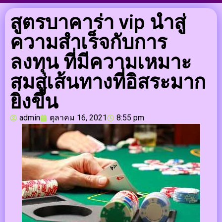
สูตรบาคาร่า vip นำสู่
ความสำเร็จกับการ
ลงทุน ที่มีความเหมาะ
สมสู่เส้นทางที่อิสระมาก
ยิ่งขึ้น
admin
ตุลาคม 16, 2021
8:55 pm