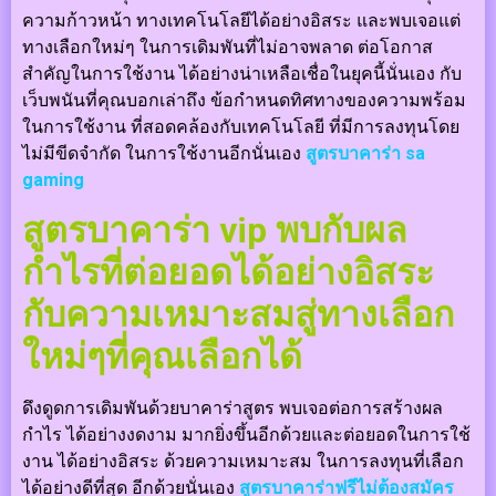
ความก้าวหน้า ทางเทคโนโลยีได้อย่างอิสระ และพบเจอแต่
ทางเลือกใหม่ๆ ในการเดิมพันที่ไม่อาจพลาด ต่อโอกาส
สำคัญในการใช้งาน ได้อย่างน่าเหลือเชื่อในยุคนี้นั่นเอง กับ
เว็บพนันที่คุณบอกเล่าถึง ข้อกำหนดทิศทางของความพร้อม
ในการใช้งาน ที่สอดคล้องกับเทคโนโลยี ที่มีการลงทุนโดย
ไม่มีขีดจำกัด ในการใช้งานอีกนั่นเอง
สูตรบาคาร่า sa
gaming
สูตรบาคาร่า vip
พบกับผล
กำไรที่ต่อยอดได้อย่างอิสระ
กับความเหมาะสมสู่ทางเลือก
ใหม่ๆที่คุณเลือกได้
ดึงดูดการเดิมพันด้วยบาคาร่าสูตร พบเจอต่อการสร้างผล
กำไร ได้อย่างงดงาม มากยิ่งขึ้นอีกด้วยและต่อยอดในการใช้
งาน ได้อย่างอิสระ ด้วยความเหมาะสม ในการลงทุนที่เลือก
ได้อย่างดีที่สุด อีกด้วยนั่นเอง
สูตรบาคาร่าฟรีไม่ต้องสมัคร