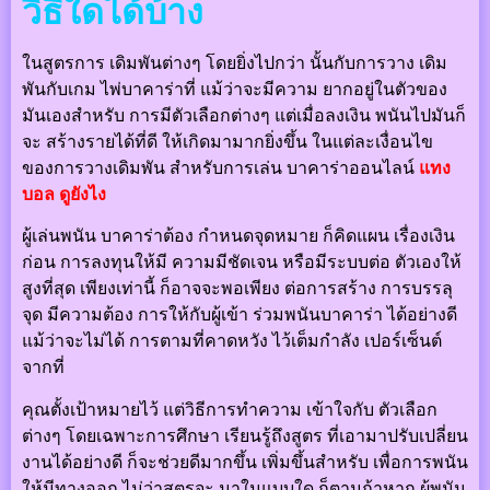
วิธีใดได้บ้าง
ในสูตรการ เดิมพันต่างๆ โดยยิ่งไปกว่า นั้นกับการวาง เดิม
พันกับเกม ไพ่บาคาร่าที่ แม้ว่าจะมีความ ยากอยู่ในตัวของ
มันเองสำหรับ การมีตัวเลือกต่างๆ แต่เมื่อลงเงิน พนันไปมันก็
จะ สร้างรายได้ที่ดี ให้เกิดมามากยิ่งขึ้น ในแต่ละเงื่อนไข
ของการวางเดิมพัน สำหรับการเล่น บาคาร่าออนไลน์
แทง
บอล ดูยังไง
ผู้เล่นพนัน บาคาร่าต้อง กำหนดจุดหมาย ก็คิดแผน เรื่องเงิน
ก่อน การลงทุนให้มี ความมีชัดเจน หรือมีระบบต่อ ตัวเองให้
สูงที่สุด เพียงเท่านี้ ก็อาจจะพอเพียง ต่อการสร้าง การบรรลุ
จุด มีความต้อง การให้กับผู้เข้า ร่วมพนันบาคาร่า ได้อย่างดี
แม้ว่าจะไม่ได้ การตามที่คาดหวัง ไว้เต็มกำลัง เปอร์เซ็นต์
จากที่
คุณตั้งเป้าหมายไว้ แต่วิธีการทำความ เข้าใจกับ ตัวเลือก
ต่างๆ โดยเฉพาะการศึกษา เรียนรู้ถึงสูตร ที่เอามาปรับเปลี่ยน
งานได้อย่างดี ก็จะช่วยดีมากขึ้น เพิ่มขึ้นสำหรับ เพื่อการพนัน
ให้มีทางออก ไม่ว่าสูตรจะ มาในแบบใด ก็ตามถ้าหาก ผู้พนัน