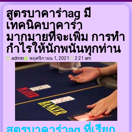
สูตรบาคาร่าag มี
เทคนิคบาคาร่า
มากมายที่จะเพิ่ม การทำ
กำไรให้นักพนันทุกท่าน
admin
พฤศจิกายน 1, 2021
2:21 am
สูตรบาคาร่าag ที่เรียก