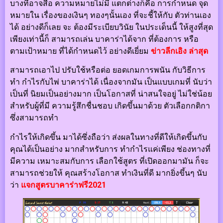
บางทีอาจสื่อ ความหมายไม่มี แตกต่างก็คือ การกำหนด จุด
หมายใน เรื่องของเงินๆ ทองๆนั้นเอง ที่จะชี้ให้กับ ตัวท่านเอง
ได้ อย่างดีก็เลย จะ ต้องมีระเบียบวินัย ในประเด็นนี้ ให้สูงที่สุด
เพียงเท่านี้ก็ สามารถเล่น บาคาร่าได้จาก ที่ต้องการ หรือ
ตามเป้าหมาย ที่ได้กำหนดไว้ อย่างดีเยี่ยม
ข่าวลีกเอิง ล่าสุด
สามารถเอาไป ปรับใช้หรือต่อ ยอดเกมการพนัน กับวิธีการ
ทำ กำไรกับไพ่ บาคาร่าได้ เนื่องจากมัน เป็นแบบเกมที่ นับว่า
เป็นที่ นิยมเป็นอย่างมาก เป็นโอกาสที่ น่าสนใจอยู่ ไม่ใช่น้อย
สำหรับผู้ที่มี ความรู้สึกชื่นชอบ เกิดขึ้นมาด้วย ตัวเลือกกติกา
ซึ่งสามารถทำ
กำไรให้เกิดขึ้น มาได้ซึ่งถือว่า ส่งผลในทางที่ดีให้เกิดขึ้นกับ
คุณได้เป็นอย่าง มากสำหรับการ ทำกำไรแค่เพียง ช่องทางที่
มีความ เหมาะสมกับการ เลือกใช้สูตร ที่เปิดออกมามัน ก็จะ
สามารถช่วยให้ คุณสร้างโอกาส ทำเงินที่ดี มากยิ่งขึ้นๆ นับ
ว่า
แจกสูตรบาคาร่าฟรี2021