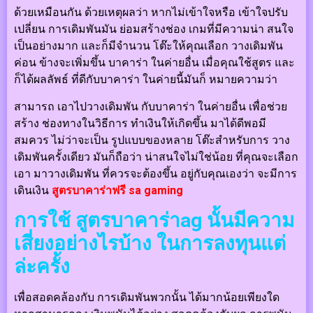
ด้วยเหมือนกัน ด้วยเหตุผลว่า หากไม่เข้าใจหรือ เข้าใจปรับ
เปลี่ยน การเดิมพันมัน ย่อมสร้างช่อง เกมที่มีความน่า สนใจ
เป็นอย่างมาก และก็มีจำนวน โต๊ะให้คุณเลือก วางเดิมพัน
ค่อน ข้างจะเพิ่มขึ้น บาคาร่า ในค่ายอื่น เมื่อคุณใช้สูตร และ
ก็ได้ผลลัพธ์ ที่ดีกับบาคาร่า ในค่ายนี้มันก็ หมายความว่า
สามารถ เอาไปวางเดิมพัน กับบาคาร่า ในค่ายอื่น เพื่อช่วย
สร้าง ช่องทางในวิธีการ ทำเงินให้เกิดขึ้น มาได้ดีพอมี
สมควร ไม่ว่าจะเป็น รูปแบบของหลาย โต๊ะสำหรับการ วาง
เดิมพันครั้งเดียว มันก็ถือว่า น่าสนใจไม่ใช่น้อย ที่คุณจะเลือก
เอา มาวางเดิมพัน ที่ควรจะต้องขึ้น อยู่กับคุณเองว่า จะมีการ
เดินเงิน
สูตรบาคาร่าฟรี sa gaming
การใช้ สูตรบาคาร่าag นั้นมีความ
เสี่ยงอย่างไรบ้าง ในการลงทุนแต่
ล่ะครั้ง
เพื่อสอดคล้องกับ การเดิมพันพวกนั้น ได้มากน้อยเพียงใด