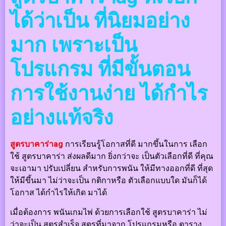
ได้ว่าเป็น ที่นิยมอย่าง
มาก เพราะเป็น
โปรแกรม ที่มีขั้นตอน
การใช้งานง่าย ได้กำไร
อย่างแท้จริง
สูตรบาคาร่าag
การเรียนรู้โอกาสที่ดี มากขึ้นในการ เลือก
ใช้ สูตรบาคาร่า ส่งผลดีมาก ยิ่งกว่าจะ เป็นตัวเลือกที่ดี ที่คุณ
จะเอามา ปรับเปลี่ยน สำหรับการพนัน ให้มีทางออกที่ดี ที่สุด
ให้มีขึ้นมา ไม่ว่าจะเป็น กติกาหรือ ตัวเลือกแบบใด มันก็ได้
โอกาส ได้กำไรให้เกิด มาได้
เมื่อต้องการ พนันเกมไพ่ ด้วยการเลือกใช้ สูตรบาคาร่า ไม่
ว่าจะเป็น สูตรสำเร็จ สูตรที่มาจาก โปรแกรมหรือ ตาราง