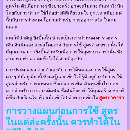
สูตรใน ตัวเลือกต่างๆ ซึ่งบางครั้ง อาจจะไม่ต่าง กันเท่าไรนัก
โดยกับการนำ มาใช้ได้อย่างดีทีเดียวสนใจ ถูกเวลาเพียง แค่
นั้นกับ การกำหนด โอกาสสำหรับ การออกรางวัล ในเกม
แต่ละ
เกมก็ที่สำคัญ ยิ่งขึ้นนั้น น่าจะเป็น การกำหนด ตารางการ
เดินเงินนั่นเอง ส่งผลโดยตรง กับการใช้ สูตรต่างๆพวกนั้น ให้
มีคุณภาพ มากยิ่งขึ้นสำหรับเพื่อ การใช้สูตร บาคาร่านั้น ซึ่ง
สามารถทำ ความเข้าใจได้ ง่ายที่สุดกับ
การประมวลผล ด้วยตัวเองกับ การได้ทดลอง การใช้สูตร
ต่างๆ ที่มีอยู่เดี๋ยวนี้ ซึ่งคงรู้และ เข้าใจก็รู้ดี อยู่บ้างกับการ ใช้
สูตรสำหรับ การแทงทบ ซึ่งเป็นการเพิ่ม เงินทุนขึ้นไป บ่อย
มากสำหรับ
การวางเดิมพัน
ซึ่งมันก็จะ ทำให้คุณสร้าง ช่องที่
ดีขึ้น กับเงื่อนไข ที่ว่าเมื่อเข้าไป ทำความเข้าใจ
สูตรบาคาร่า
การวางแผนก่อนการใช้ สูตร
ในแต่ล่ะครั้งนั้น ควรทำได้ใน