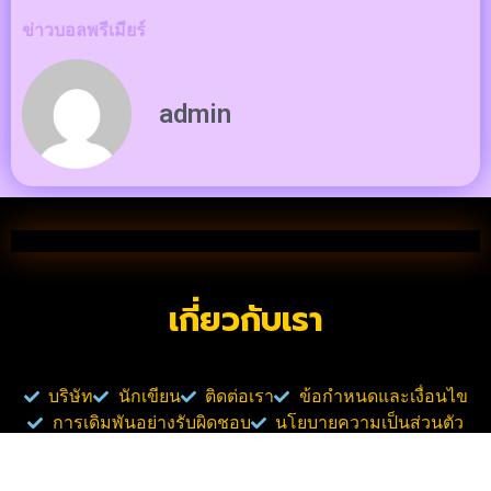
ข่าวบอลพรีเมียร์
admin
เกี่ยวกับเรา
บริษัท
นักเขียน
ติดต่อเรา
ข้อกำหนดและเงื่อนไข
การเดิมพันอย่างรับผิดชอบ
นโยบายความเป็นส่วนตัว
2023 © ufaone.co All Rights Reserved.