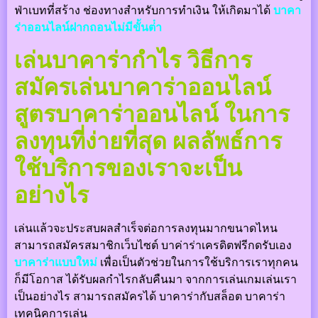
ฟ่าเบทที่สร้าง ช่องทางสำหรับการทำเงิน ให้เกิดมาได้
บาคา
ร่าออนไลน์ฝากถอนไม่มีขั้นต่ํา
เล่นบาคาร่ากำไร วิธีการ
สมัครเล่นบาคาร่าออนไลน์
สูตรบาคาร่าออนไลน์ ในการ
ลงทุนที่ง่ายที่สุด ผลลัพธ์การ
ใช้บริการของเราจะเป็น
อย่างไร
เล่นแล้วจะประสบผลสำเร็จต่อการลงทุนมากขนาดไหน
สามารถสมัครสมาชิกเว็บไซต์
บาค่าร่าเครดิตฟรีกดรับเอง
บาคาร่าแบบใหม่
เพื่อเป็นตัวช่วยในการใช้บริการเราทุกคน
ก็มีโอกาส ได้รับผลกำไรกลับคืนมา จากการเล่นเกมเล่นเรา
เป็นอย่างไร สามารถสมัครได้
บาคาร่ากับสล็อต บาคาร่า
เทคนิคการเล่น