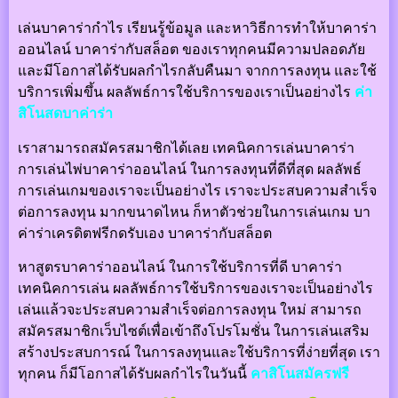
เล่นบาคาร่ากำไร เรียนรู้ข้อมูล และหาวิธีการทำให้บาคาร่า
ออนไลน์ บาคาร่ากับสล็อต
ของเราทุกคนมีความปลอดภัย
และมีโอกาสได้รับผลกำไรกลับคืนมา จากการลงทุน และใช้
บริการเพิ่มขึ้น ผลลัพธ์การใช้บริการของเราเป็นอย่างไร
ค่า
สิโนสดบาค่าร่า
เราสามารถสมัครสมาชิกได้เลย
เทคนิคการเล่นบาคาร่า
การเล่นไพ่บาคาร่าออนไลน์ ในการลงทุนที่ดีที่สุด ผลลัพธ์
การเล่นเกมของเราจะเป็นอย่างไร เราจะประสบความสำเร็จ
ต่อการลงทุน มากขนาดไหน ก็หาตัวช่วยในการเล่นเกม บา
ค่าร่าเครดิตฟรีกดรับเอง บาคาร่ากับสล็อต
หาสูตรบาคาร่าออนไลน์ ในการใช้บริการที่ดี บาคาร่า
เทคนิคการเล่น ผลลัพธ์การใช้บริการของเราจะเป็นอย่างไร
เล่นแล้วจะประสบความสำเร็จต่อการลงทุน ใหม่ สามารถ
สมัครสมาชิกเว็บไซต์เพื่อเข้าถึงโปรโมชั่น ในการเล่นเสริม
สร้างประสบการณ์ ในการลงทุนและใช้บริการที่ง่ายที่สุด เรา
ทุกคน ก็มีโอกาสได้รับผลกำไรในวันนี้
คาสิโนสมัครฟรี