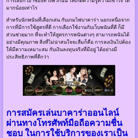
การเลือก เอาช่องทางพวกนั้น ให้เกิดความรู้ความเข้าใจ ได้
มากน้อยเท่าไร
สำหรับนักพนันที่เลือกเล่น กับเกมไพ่บาคาร่า นอกเหนือจาก
การที่มีการใช้สูตรที่ดี การเลือกใช้งานกับเว็บพนันที่ดี ก็มี
ส่วนช่วยมาก ที่จะทำให้สูตรการพนันต่างๆ สามารถพนันได้
อย่างมีคุณภาพ สิ่งที่ไม่น่าสนใจจะลืมก็คือ การลงเงินไปต้อง
ให้มีความเหมาะสม กับเงินลงทุนจริงที่มีอยู่ ได้อย่างมี
ประสิทธิภาพที่ดีกว่า
การสมัครเล่นบาคาร่าออนไลน์
ผ่านทางโทรศัพท์มือถือความชื่น
ชอบ ในการใช้บริการของเราเป็น