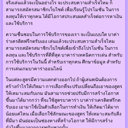
จริงเล่นแล้วจะเป็นอย่างไร จะประสบความสำเร็จไหม ก็
สามารถสมัครสมาชิกเว็บไซต์ เพื่อเรียนรู้โปรโมชั่น ในการ
ลงทุนให้เราทุกคน ได้มีโอกาสประสบผลสำเร็จต่อการหาเงิน
และใช้บริการ
ความชื่นชอบในการใช้บริการของเรา จะเป็นแบบใด บาค่า
ร่าเครดิตฟรีกดรับเอง เล่นแล้วจะประสบความสำเร็จไหม
สามารถสมัครสมาชิกเว็บไซต์เพื่อเข้าถึงโปรโมชั่น ในการ
ลงทุน และใช้บริการที่ดีที่สุด บาคาร่าเทคนิคการเล่น สำหรับ
การใช้บริการในวันนี้ สำหรับเราทุกคน ศึกษาข้อมูล สำหรับ
การเล่น
เกมบาคาร่าออนไลน์
ในแต่ละสูตรมีความแตกต่างออกไป ถ้าผู้เล่นพนันต้องการ
สร้างกำไรให้เกิดมา การเลือกที่จะปรับเปลี่ยนถือเอาของสูตร
ให้เหมาะสมกับเกม มันสามารถช่วยปรับมีการสร้างโอกาส
ขึ้นมาได้มากกว่า ที่จะใช้สูตรบาคาร่า บาค่าร่าเครดิตฟรีกด
รับเอง เอามาใช้เป็นตัวเลือกในการทำเงิน ให้เกิดมาได้มาก
น้อยแค่ไหน เมื่อเลือกใช้ลักษณะของสูตร ให้เหมาะสมกับสิ่ง
ที่มีมา มันย่อมเป็นช่องทางที่สร้างโอกาส ให้มีการสร้าง
กำไรขึ้นมาจากการพนันพวกนั้น