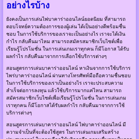
อย่างไรบ้าง
ยังคงเป็นการเล่นไพ่บาคาร่าออนไลน์ยอดนิยม ที่สามารถ
ตอบโจทย์ความต้องการของผู้เล่น ได้เป็นอย่างดีพร้อมชื่น
ชอบ ในการใช้บริการของเราจะเป็นอย่างไร เราจะได้เงิน
กำไร กลับคืนมาไหม สามารถสมัครสมาชิกเว็บไซต์เพื่อ
เรียนรู้โปรโมชั่น ในการเล่นเกมเราทุกคน ก็มีโอกาส ได้รับ
ผลกำไร กลับคืนมาจากการเลือกใช้บริการต่างๆ
สอนสูตรการเล่นบาคาร่าออนไลน์
หาเงินจากการใช้บริการ
ไพร่บาคาร่าออนไลน์ ผ่านทางโทรศัพท์มือถือความชื่นชอบ
ในการใช้บริการของเราเป็นอย่างไร เราจะประสบความ
สำเร็จต่อการลงทุน แล้วใช้บริการมากแค่ไหน สามารถ
สมัครสมาชิกเว็บไซต์เพื่อเรียนรู้โปรโมชั่น ในการเล่นเกม
เราทุกคน ก็มีโอกาสได้รับผลกำไร กลับคืนมาจากการใช้
บริการต่างๆ
สอนสูตรการเล่นบาคาร่าออนไลน์
ไพ่บาคาร่าออนไลน์ มี
ความจำเป็นที่จะต้องใช้สูตร ในการเล่นเกมเสริมสร้าง