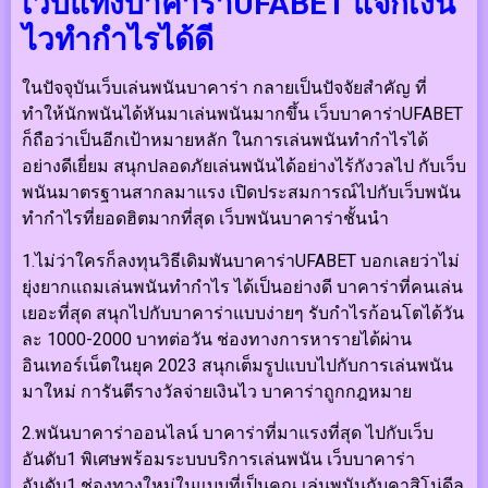
เว็บแทงบาคาร่า
UFABET
แจกเงิน
ไวทำกำไรได้ดี
ในปัจจุบันเว็บเล่นพนันบาคาร่า กลายเป็นปัจจัยสำคัญ ที่
ทำให้นักพนันได้หันมาเล่นพนันมากขึ้น
เว็บบาคาร่า
UFABET
ก็ถือว่าเป็นอีกเป้าหมายหลัก ในการเล่นพนันทำกำไรได้
อย่างดีเยี่ยม สนุกปลอดภัยเล่นพนันได้อย่างไร้กังวลไป กับเว็บ
พนันมาตรฐานสากลมาแรง
เปิดประสมการณ์ไปกับเว็บพนัน
ทำกำไรที่ยอดฮิตมากที่สุด เว็บพนันบาคาร่าชั้นนำ
1.ไม่ว่าใครก็ลงทุนวิธีเดิมพันบาคาร่าUFABET บอกเลยว่าไม่
ยุ่งยากแถมเล่นพนันทำกำไร ได้เป็นอย่างดี บาคาร่าที่คนเล่น
เยอะที่สุด สนุกไปกับบาคาร่าแบบง่ายๆ รับกำไรก้อนโตได้วัน
ละ 1000-2000 บาทต่อวัน ช่องทางการหารายได้ผ่าน
อินเทอร์เน็ตในยุค 2023 สนุกเต็มรูปแบบไปกับการเล่นพนัน
มาใหม่ การันตีรางวัลจ่ายเงินไว บาคาร่าถูกกฎหมาย
2.พนันบาคาร่าออนไลน์ บาคาร่าที่มาแรงที่สุด ไปกับเว็บ
อันดับ1 พิเศษพร้อมระบบบริการเล่นพนัน เว็บบาคาร่า
อันดับ1 ช่องทางใหม่ในแบบที่เป็นคุณ เล่นพนันกับคาสิโน่ดีล