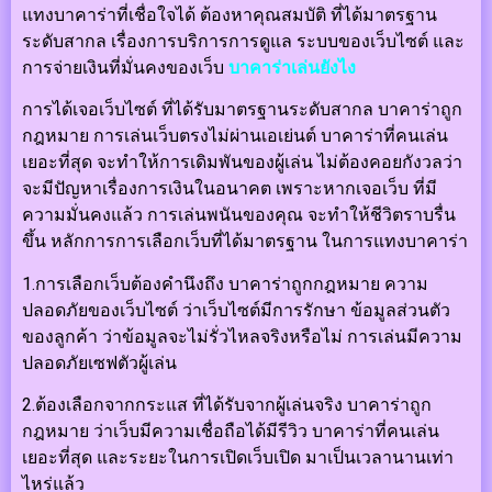
แทงบาคาร่า
ที่เชื่อใจได้ ต้องหาคุณสมบัติ ที่ได้มาตรฐาน
ระดับสากล
เรื่องการบริการการดูแล ระบบของเว็บไซต์ และ
การจ่ายเงินที่มั่นคงของเว็บ
บาคาร่าเล่นยังไง
การได้เจอเว็บไซต์ ที่ได้รับมาตรฐานระดับสากล บาคาร่าถูก
กฎหมาย การเล่น
เว็บตรงไม่ผ่านเอเย่นต์ บาคาร่าที่คนเล่น
เยอะที่สุด
จะทำให้การเดิมพันของผู้เล่น ไม่ต้องคอยกังวลว่า
จะมีปัญหาเรื่องการเงินในอนาคต เพราะหากเจอเว็บ ที่มี
ความมั่นคงแล้ว การเล่นพนันของคุณ จะทำให้ชีวิตราบรื่น
ขึ้น หลักการการเลือกเว็บที่ได้มาตรฐาน ในการแทงบาคาร่า
1.การเลือกเว็บต้องคำนึงถึง บาคาร่าถูกกฎหมาย ความ
ปลอดภัยของเว็บไซต์ ว่าเว็บไซต์มีการรักษา ข้อมูลส่วนตัว
ของลูกค้า ว่าข้อมูลจะไม่รั่วไหลจริงหรือไม่ การเล่นมีความ
ปลอดภัยเซฟตัวผู้เล่น
2.ต้องเลือกจากกระแส ที่ได้รับจากผู้เล่นจริง บาคาร่าถูก
กฎหมาย ว่าเว็บมีความเชื่อถือได้มีรีวิว บาคาร่าที่คนเล่น
เยอะที่สุด และระยะในการเปิดเว็บเปิด มาเป็นเวลานานเท่า
ไหร่แล้ว