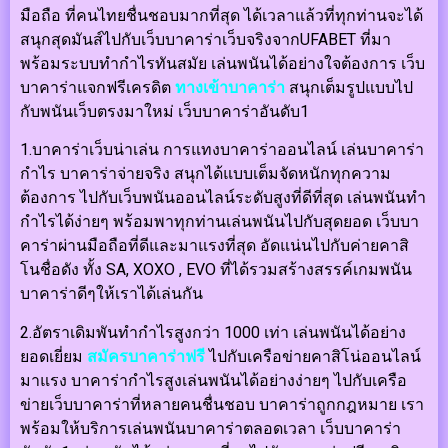
มือถือ ที่คนไทยชื่นชอบมากที่สุด ได้เวลาแล้วที่ทุกท่านจะได้
สนุกสุดมันส์ไปกับเว็บบาคาร่าเว็บจริงจากUFABET ที่มา
พร้อมระบบทำกำไรทันสมัย เล่นพนันได้อย่างใจต้องการ เว็บ
บาคาร่าแจกฟรีเครดิต
ทางเข้าบาคาร่า
สนุกเต็มรูปแบบไป
กับพนันเว็บตรงมาใหม่ เว็บบาคาร่าอันดับ1
1.บาคาร่าเว็บน่าเล่น
การแทงบาคาร่าออนไลน์
เล่นบาคาร่า
กำไร บาคาร่าจ่ายจริง
สนุกได้แบบเต็มจัดหนักทุกความ
ต้องการ ไปกับเว็บพนันออนไลน์ระดับสูงที่ดีที่สุด เล่นพนันทำ
กำไรได้ง่ายๆ พร้อมพาทุกท่านเล่นพนันไปกับสุดยอด เว็บบา
คาร่าผ่านมือถือที่ดีและมาแรงที่สุด
อัดแน่นไปกับค่ายคาสิ
โนชื่อดัง ทั้ง
SA, XOXO , EVO
ที่ได้รวมสร้างสรรค์เกมพนัน
บาคาร่าดีๆให้เราได้เล่นกัน
2.อัตราเดิมพันทำกำไรสูงกว่า 1000 เท่า เล่นพนันได้อย่าง
ยอดเยี่ยม
สมัครบาคาร่าฟรี
ไปกับเครือข่ายคาสิโน่ออนไลน์
มาแรง บาคาร่ากำไรสูงเล่นพนันได้อย่างง่ายๆ ไปกับเครือ
ข่ายเว็บบาคาร่าที่หลายคนชื่นชอบ บาคาร่าถูกกฎหมาย เรา
พร้อมให้บริการเล่นพนันบาคาร่าตลอดเวลา เว็บบาคาร่า