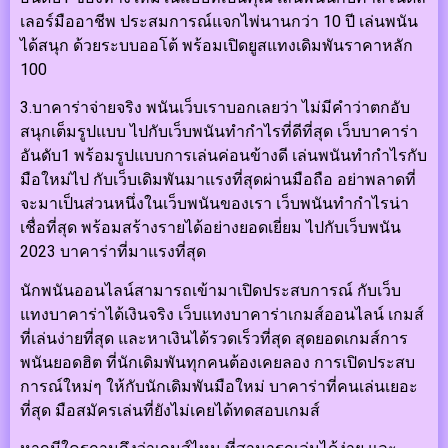
เลอร์มืออาชีพ ประสมการณ์แจกไพ่นานกว่า 10 ปี เล่นพนัน
ได้สนุก ด้วยระบบออโต้ พร้อมเปิดยูสแทงเดิมพันราคาหลัก
100
3.บาคาร่าจ่ายจริง
พนันเว็บเราบอกเลยว่า ไม่มีคำว่าตกอับ
สนุกเต็มรูปแบบ ไปกับเว็บพนันทำกำไรที่ดีที่สุด เว็บบาคาร่า
อันดับ1 พร้อมรูปแบบการเล่นค่อนข้างดี เล่นพนันทำกำไรกับ
มือใหม่ไป กับเว็บเดิมพันมาแรงที่สุดผ่านมือถือ อย่าพลาดที่
จะมาเป็นส่วนหนึ่งในเว็บพนันของเรา เว็บพนันทำกำไรน่า
เชื่อที่สุด พร้อมสร้างรายได้อย่างยอดเยี่ยม ไปกับเว็บพนัน
2023 บาคาร่าที่มาแรงที่สุด
นักพนันออนไลน์สามารถเข้ามาเปิดประสบการณ์ กับเว็บ
แทงบาคาร่าได้เงินจริง
เว็บแทงบาคาร่า
เกมส์ออนไลน์ เกมส์
ที่เล่นง่ายที่สุด และหาเงินได้รวดเร็วที่สุด สุดยอดเกมส์การ
พนันยอดฮิต ที่นักเดิมพันทุกคนต้องเคยลอง การเปิดประสบ
การณ์ใหม่ๆ ให้กับนักเดิมพันมือใหม่ บาคาร่าที่คนเล่นเยอะ
ที่สุด มือสมัครเล่นที่ยังไม่เคยได้ทดสอบเกมส์