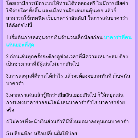
โดยเรามีการเปิดระบบให้ท่านได้ทดลองฟรี ไม่มีการเสียค่า
ใช้จ่ายใดๆทั้งสิ้น และเมื่อท่านฝึกเล่นจนคุ้นเคย แล้วก็
สามารถใช้เทคนิค เว็บบาคาร่าอันดับ1 ในการเล่นบาคาร่า
ได้ดังต่อไปนี้
1.เริ่มต้นการลงทุนจากเงินจำนวนเล็กน้อยก่อน
บาคาร่าที่คน
เล่นเยอะที่สุด
2.ก่อนเล่นทุกครั้งจะต้องดูช่วงเวลาที่มีความเหมาะสม ต้อง
เป็นช่วงเวลาที่มีผู้เล่นไม่มากเกินไป
3.การลงทุนที่ดีหาดได้กำไร แล้วจะต้องจบเกมทันที เว็บพนัน
บาคาร่า
3.หากเราเล่นแล้วรู้สึกว่าเสียเงินเยอะเกินไป ก็ให้หยุดเล่น
การแทงบาคาร่าออนไลน์
เล่นบาคาร่ากำไร บาคาร่าจ่าย
จริง
4.ไม่ควรที่จะนำเงินส่วนตัวที่มีทั้งหมดมาลงทุนเกมบาคาร่า
5.เปลี่ยนห้อง หรือเปลี่ยนฝั่งให้บ่อย