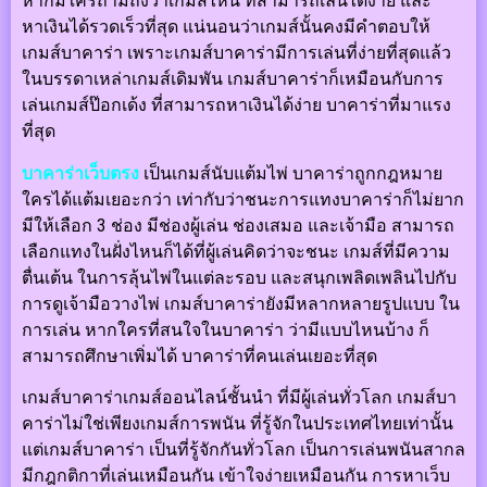
หากมีใครถามถึงว่าเกมส์ไหน ที่สามารถเล่นได้ง่าย และ
หาเงินได้รวดเร็วที่สุด แน่นอนว่าเกมส์นั้นคงมีคำตอบให้
เกมส์บาคาร่า เพราะเกมส์บาคาร่ามีการเล่นที่ง่ายที่สุดแล้ว
ในบรรดาเหล่าเกมส์เดิมพัน เกมส์บาคาร่าก็เหมือนกับการ
เล่นเกมส์ป๊อกเด้ง ที่สามารถหาเงินได้ง่าย บาคาร่าที่มาแรง
ที่สุด
บาคาร่าเว็บตรง
เป็นเกมส์นับแต้มไพ่ บาคาร่าถูกกฎหมาย
ใครได้แต้มเยอะกว่า เท่ากับว่าชนะการแทงบาคาร่าก็ไม่ยาก
มีให้เลือก 3 ช่อง มีช่องผู้เล่น ช่องเสมอ และเจ้ามือ สามารถ
เลือกแทงในฝั่งไหนก็ได้ที่ผู้เล่นคิดว่าจะชนะ เกมส์ที่มีความ
ตื่นเต้น ในการลุ้นไพ่ในแต่ละรอบ และสนุกเพลิดเพลินไปกับ
การดูเจ้ามือวางไพ่ เกมส์บาคาร่ายังมีหลากหลายรูปแบบ ใน
การเล่น หากใครที่สนใจในบาคาร่า ว่ามีแบบไหนบ้าง ก็
สามารถศึกษาเพิ่มได้ บาคาร่าที่คนเล่นเยอะที่สุด
เกมส์บาคาร่าเกมส์ออนไลน์ชั้นนำ ที่มีผู้เล่นทั่วโลก
เกมส์บา
คาร่าไม่ใช่เพียงเกมส์การพนัน ที่รู้จักในประเทศไทยเท่านั้น
แต่เกมส์บาคาร่า เป็นที่รู้จักกันทั่วโลก เป็นการเล่นพนันสากล
มีกฎกติกาที่เล่นเหมือนกัน เข้าใจง่ายเหมือนกัน การหา
เว็บ