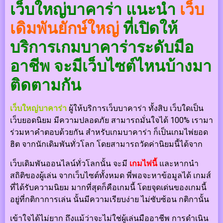
เว็บใหญ่บาคาร่า แนะนำ
เว็บ
เดิมพันยักษ์ใหญ่
ที่เปิดให้
บริการเกมบาคาร่าระดับมือ
อาชีพ จะมีเว็บไซต์ไหนบ้างมา
ติดตามกัน
เว็บใหญ่บาคาร่า
ผู้ให้บริการเว็บบาคาร่า ทั้งสิบ เว็บใดเป็น
เว็บยอดนิยม มีความปลอดภัย สามารถมั่นใจได้ 100% เรามา
ร่วมหาคำตอบด้วยกัน สำหรับเกมบาคาร่า ก็เป็นเกมไพ่ยอด
ฮิต จากนักเดิมพันทั่วโลก โดยสามารถวัดค่านิยมนี้ได้จาก
เว็บเดิมพันออนไลน์ทั่วโลกนั้น จะมี
เกมไพ่นี้
และหากนำ
สถิติของผู้เล่น จากเว็บไซต์ทั้งหมด พี่พอจะหาข้อมูลได้ เกมส์
ที่ได้รับความนิยม มากที่สุดก็คือเกมนี้ โดยจุดเด่นของเกมนี้
อยู่ที่กติกาการเล่น นั้นมีความเรียบง่าย ไม่ซับซ้อน กติกานั้น
เข้าใจได้ไม่ยาก ถึงแม้ว่าจะไม่ใช่ผู้เล่นมืออาชีพ การดำเนิน