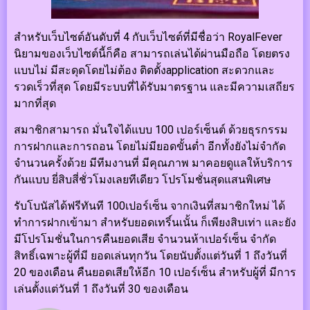
สำหรับเว็บไซต์อันดับที่ 4 กับเว็บไซต์ที่มีชื่อว่า RoyalFever
นิยามของเว็บไซต์นี้ก็คือ สามารถเล่นได้ผ่านมือถือ โดยตรง
แบบไม่ มีสะดุดโดยไม่ต้อง ติดตั้งapplication สะดวกและ
รวดเร็วที่สุด โดยมีระบบที่ได้รับมาตรฐาน และมีความเสถียร
มากที่สุด
สมาชิกสามารถ มั่นใจได้แบบ 100 เปอร์เซ็นต์ ด้วยธุรกรรม
การฝากและการถอน โดยไม่มียอดขั้นต่ำ อีกทั้งยังไม่จำกัด
จำนวนครั้งด้วย มีทีมงานที่ มีคุณภาพ มาคอยดูแลให้บริการ
กันแบบ ยี่สิบสี่ชั่วโมงเลยทีเดียว โปรโมชั่นสุดแสนพิเศษ
รับโบนัสได้ฟรีทันที 100เปอร์เซ็น จากเงินที่สมาชิกใหม่ ได้
ทำการฝากเข้ามา สำหรับยอดเทริ์นเนั้น ก็เพียงสิบเท่า และยัง
มีโปรโมชั่นในการคืนยอดเสีย จำนวนห้าเปอร์เซ็น จำกัด
สิทธิ์เฉพาะผู้ที่มี ยอดเล่นทุกวัน โดยนับตั้งแต่วันที่ 1 ถึงวันที่
20 ของเดือน คืนยอดเสียให้อีก 10 เปอร์เซ็น สำหรับผู้ที่ มีการ
เล่นตั้งแต่วันที่ 1 ถึงวันที่ 30 ของเดือน