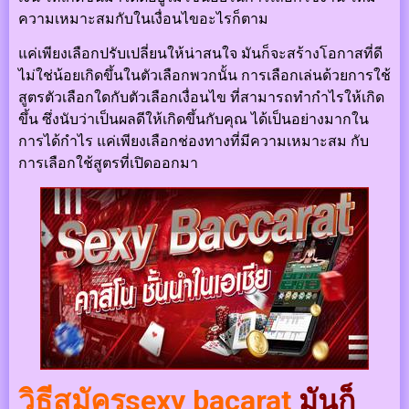
ความเหมาะสมกับในเงื่อนไขอะไรก็ตาม
แค่เพียงเลือกปรับเปลี่ยนให้น่าสนใจ มันก็จะสร้างโอกาสที่ดี
ไม่ใช่น้อยเกิดขึ้นในตัวเลือกพวกนั้น
การเลือกเล่นด้วยการใช้
สูตรตัวเลือกใดกับตัวเลือกเงื่อนไข ที่สามารถทำกำไรให้เกิด
ขึ้น ซึ่งนับว่าเป็นผลดีให้เกิดขึ้นกับคุณ ได้เป็นอย่างมากใน
การได้กำไร แค่เพียงเลือกช่องทางที่มีความเหมาะสม กับ
การเลือกใช้สูตรที่เปิดออกมา
วิธีสมัครsexy bacarat
มันก็