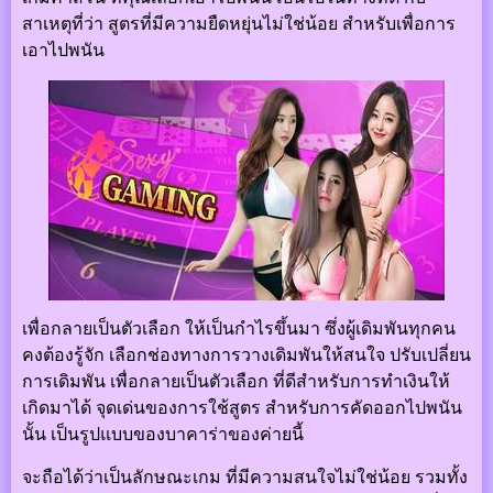
สาเหตุที่ว่า สูตรที่มีความยืดหยุ่นไม่ใช่น้อย สำหรับเพื่อการ
เอาไปพนัน
เพื่อกลายเป็นตัวเลือก ให้เป็นกำไรขึ้นมา ซึ่งผู้เดิมพันทุกคน
คงต้องรู้จัก เลือกช่องทางการวางเดิมพันให้สนใจ ปรับเปลี่ยน
การเดิมพัน เพื่อกลายเป็นตัวเลือก ที่ดีสำหรับการทำเงินให้
เกิดมาได้
จุดเด่นของการใช้สูตร สำหรับการคัดออกไปพนัน
นั้น เป็นรูปแบบของบาคาร่าของค่ายนี้
จะถือได้ว่าเป็นลักษณะเกม ที่มีความสนใจไม่ใช่น้อย รวมทั้ง