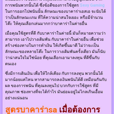
การพนันพวกนั้นได้ ซึ่งข้อดีของการใช้สูตร
Sexy Gaming
ในการออกไปพนันนั้น ลักษณะของบาคาร่าเอสเอ จะนับได้
ว่าเป็นลักษณะเกม ที่ให้ความน่าสนใจเยอะ หรือมีจำนวน
โต๊ะ ให้คุณเลือกเล่นมากกว่าบาคาร่าในค่ายอื่น
เมื่อคุณใช้สูตรที่ดี กับบาคาร่าในค่ายนี้ มันก็หมายความว่า
สามารถ เอาไปวางเดิมพัน กับบาคาร่าในค่ายอื่น เพื่อช่วย
สร้างช่องทางในการทำเงิน ให้เกิดขึ้นมาดี ไม่ว่าจะเป็น
ลักษณะของหลายโต๊ะ ในการวางเดิมพันครั้งเดียว มันก็นับ
ว่าน่าสนใจไม่ใช่น้อย ที่คุณเลือกเอามาลงทุน ที่ดีขึ้นกับ
ตนเอง
ซึ่งมีการเดินเงิน เพื่อให้ใกล้เคียง กับการลงทุน พวกนั้นได้
มากน้อยแค่ไหน หากสามารถลงเงินพนันได้ดี เหมือนกันกับ
ผล ของการพนัน ที่คุณลงทุนไป บวกกับการใช้สูตร ที่มี
คุณภาพ ช่องทางที่จะได้กำไร มันย่อมอยู่ไม่ไกลเกินเอื้อม
อย่างแน่นอน
สูตรบาคาร่าsa
เมื่อต้องการ