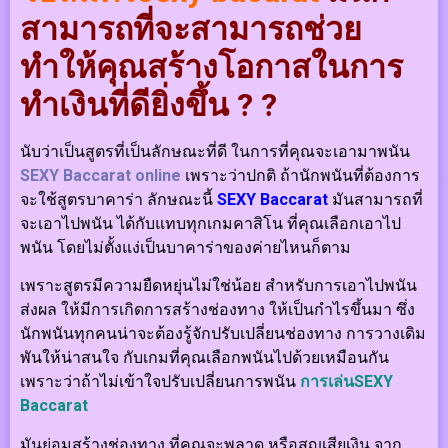
สามารถที่จะสามารถช่วย
ทำให้คุณสร้างโอกาสในการ
ทำเงินที่ดียิ่งขึ้น ? ?
นับว่าเป็นสูตรที่เป็นลักษณะที่ดี ในการที่คุณจะเอามาพนัน
SEXY Baccarat online
เพราะว่าปกติ ถ้านักพนันที่ต้องการ
จะใช้สูตรบาคาร่า ลักษณะนี้
SEXY Baccarat
มันสามารถที่
จะเอาไปพนัน ได้กับแทบทุกเกมคาสิโน ที่คุณเลือกเอาไป
พนัน โดยไม่ตั้งแง่เป็นบาคาร่าของค่ายไหนก็ตาม
เพราะสูตรมีความยืดหยุ่นไม่ใช่น้อย สำหรับการเอาไปพนัน
ส่งผล ให้มีการเกิดการสร้างช่องทาง ให้เป็นกำไรขึ้นมา ซึ่ง
นักพนันทุกคนน่าจะต้องรู้จักปรับเปลี่ยนช่องทาง การวางเดิม
พันให้น่าสนใจ กับเกมที่คุณเลือกพนันไปด้วยเหมือนกัน
เพราะว่าถ้าไม่เข้าใจปรับเปลี่ยนการพนัน
การเล่นSEXY
Baccarat
มันย่อมสร้างช่องทาง ที่คุณจะพลาด หรือสูญเสียเงิน จาก