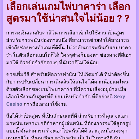
เลือกเล่นเกมไพ่บาคาร่า เลือก
สูตรมาใช้น่าสนใจไม่น้อย ? ?
การลงเงินเล่นกับคาสิโน การเลือกเข้าไปใช้งาน เป็นสูตร
สำหรับการพนันช่องทางหนึ่ง ที่สามารถช่วยทำให้สามารถ
เข้าถึงช่องทางทำเกมที่ดีขึ้น ไม่ว่าเป็นการพนันกับเกมบาคา
ร่า ในตัวเลือกแบบใดก็ได้
ใครๆต่างก็มองหา ช่องทางที่ดีเอา
มาใช้ ด้วยข้อจำกัดต่างๆ ที่นับว่าดีไม่ใช่น้อย
ช่วยเพิ่มวิธี สำหรับเพื่อการทำเงิน ให้เกิดมาได้ ที่น่าต้องขึ้น
กับการปรับเปลี่ยน การเดินเงินให้สนใจ ได้มากน้อยแค่ไหน
ด้วยตัวเลือกของเกมไพ่บาคาร่า ที่มีความเสี่ยงอยู่บ้าง เมื่อ
เลือกใช้งานกับสูตรที่ดี ย่อมเห็นข้อจำกัด ที่ดีอย่างดี
Sexy
Casino
การถือเอามาใช้งาน
ถือได้ว่าเป็นสูตร ที่เป็นลักษณะที่ดี สำหรับการที่คุณ จะเอา
มาพนัน เพราะปกติถ้าหากผู้เล่นพนัน ที่ต้องการจะใช้สูตรรูป
แบบนี้ มันสามารถ ที่จะเอาไปพนันได้ดี และดูเหมือนจะทุก
เกมคาสิโน ที่คุณเลือกเอาไปพนัน เป็นไปในทางที่ดี กับ