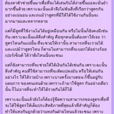
ต้องหาตัวช่วยขึ้นมาเพื่อที่จะได้เล่นกันได้ง่ายขึ้นแอละมั่นยำ
มากขึ้นด้วย เพราะฉะนั้นแล้วจึงไม่พ้นสิ่งที่เรียกว่าสูตรกัน
อย่างแน่นอน และถแม้ว่าสูตรที่มีให้ได้ใช้งานกันนั้นจะ
มากมายและหลากหลาย
แต่ก็มีสูตที่ใช้งานไม่ได้อยู่เหมือนกัน หรือไม่นั้นก็ยังคงมีเช่น
กัน เพราะฉะนั้นแล้สิ่งสำคัญ คือทุกคนนั้นต้องหาให้เจอ ว่า
สูตรไหนกันแน่นั้น ที่จะชวยให้เรานั้น สามารถที่จะรวยได้
และแปม้ว่าสูตรไหน ก็ตามไมสามารถที่จะบอกได้อย่างร้อย
เปอร์เซ็นต์ ได้ว่าฝั่งไหนนั้นจะชนะ
แต่ก็ยังสามารถที่จะช่วยให้ได้เงินกันได้เช่นกัน เพราะฉะนั้น
สิ่งสำคัญ คนที่ใช้สามารถที่จะดัดแปลงมัน หรือให้เล่นกัน
อย่างไร ให้ได้รวยบ้าง เพราะบางครั้งบางตอน ก็ขึ้นอยู่กับ
แผนการ ของคนเล่นด้วย เพรราะถ้ามาใช้สูตร กันอย่างเดียว
นั้น ก็ไม่อาจที่จะทำให้ได้รวยกันได้ก็ได้
เพราะฉะนั้นแล้วยังไงก็ต้องรู้ขีดความสามารถของสูตรเพื่อที่
จะได้ใช้สูตรให้เต็มประสิทธิภาพที่สุดแล้วที่สำคัญก็ต้อง
ทำให้แทงกันถูกด้วยว่าแทงกันฝ่ายไหนแล้วจะชนะ เพราะ