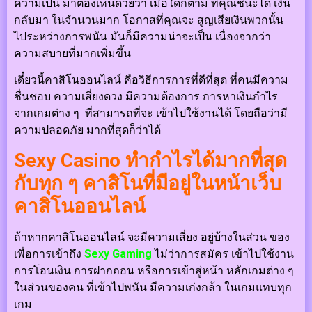
ความเป็น มาต้องเห็นด้วยว่า เมื่อใดก็ตาม ที่คุณชนะได้ เงิน
กลับมา ในจำนวนมาก โอกาสที่คุณจะ สูญเสียเงินพวกนั้น
ไประหว่างการพนัน มันก็มีความน่าจะเป็น เนื่องจากว่า
ความสบายที่มากเพิ่มขึ้น
เดี๋ยวนี้คาสิโนออนไลน์ คือวิธีการการที่ดีที่สุด ที่คนมีความ
ชื่นชอบ ความเสี่ยงดวง มีความต้องการ การหาเงินกำไร
จากเกมต่าง ๆ ที่สามารถที่จะ เข้าไปใช้งานได้ โดยถือว่ามี
ความปลอดภัย มากที่สุดก็ว่าได้
Sexy Casino ทำกำไรได้มากที่สุด
กับทุก ๆ คาสิโนที่มีอยู่ในหน้าเว็บ
คาสิโนออนไลน์
ถ้าหากคาสิโนออนไลน์ จะมีความเสี่ยง อยู่บ้างในส่วน ของ
เพื่อการเข้าถึง
Sexy Gaming
ไม่ว่าการสมัคร เข้าไปใช้งาน
การโอนเงิน การฝากถอน หรือการเข้าสู่หน้า หลักเกมต่าง ๆ
ในส่วนของคน ที่เข้าไปพนัน มีความเก่งกล้า ในเกมแทบทุก
เกม