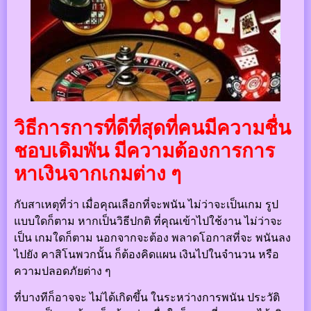
วิธีการการที่ดีที่สุดที่คนมีความชื่น
ชอบเดิมพัน มีความต้องการการ
หาเงินจากเกมต่าง ๆ
กับสาเหตุที่ว่า เมื่อคุณเลือกที่จะพนัน ไม่ว่าจะเป็นเกม รูป
แบบใดก็ตาม หากเป็นวิธีปกติ ที่คุณเข้าไปใช้งาน ไม่ว่าจะ
เป็น เกมใดก็ตาม นอกจากจะต้อง พลาดโอกาสที่จะ พนันลง
ไปยัง คาสิโนพวกนั้น ก็ต้องคิดแผน เงินไปในจำนวน หรือ
ความปลอดภัยต่าง ๆ
ที่บางทีก็อาจจะ ไม่ได้เกิดขึ้น ในระหว่างการพนัน
ประวัติ