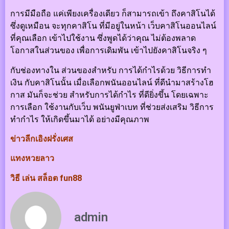
การมีมือถือ แค่เพียงเครื่องเดียว ก็สามารถเข้า ถึงคาสิโนได้
ซึ่งดูเหมือน จะทุกคาสิโน ที่มีอยู่ในหน้า เว็บคาสิโนออนไลน์
ที่คุณเลือก เข้าไปใช้งาน ซึ่งพูดได้ว่าคุณ ไม่ต้องพลาด
โอกาสในส่วนของ เพื่อการเดิมพัน เข้าไปยังคาสิโนจริง ๆ
กับช่องทางใน ส่วนของสำหรับ การได้กำไรด้วย วิธีการทำ
เงิน กับคาสิโนนั้น เมื่อเลือกพนันออนไลน์ ที่ดีนำมาสร้างโฮ
กาส มันก็จะช่วย สำหรับการได้กำไร ที่ดียิ่งขึ้น โดยเฉพาะ
การเลือก ใช้งานกับเว็บ พนันยูฟ่าเบท ที่ช่วยส่งเสริม วิธีการ
ทำกำไร ให้เกิดขึ้นมาได้ อย่างมีคุณภาพ
ข่าวลีกเอิงฝรั่งเศส
แทงหวยลาว
วิธี เล่น สล็อต fun88
admin